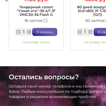
Гендерный салют
80 дней вокруг
"Узнай кто"-36 4/1 JF
(0,6"х80) JF C1
DMC30-36 Flash G
(12/1)
36 залпов
80 залпов
В корзину
В ко
на складе:
много
на складе:
мн
Остались вопросы?
Оставьте свой номер телефона и мы свяжемся с
Вами. Любые консультации по подбору, вопрос
товарам и решения возникающих проблем