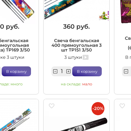
итационные
0 руб.
360 руб.
Св
бенгальская
Свеча бенгальская
ямоугольная
400 прямоугольная 3
(
а) ТР169 3/50
шт ТР151 3/50
ке 3 штуки
3 штуки
В 
В корзину
В корзину
ладе:
много
на складе:
мало
-20%