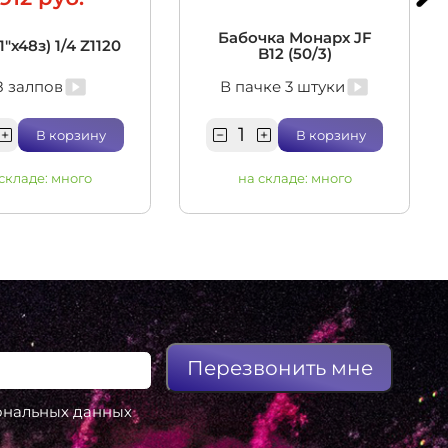
Бабочка Монарх JF
1"х48з) 1/4 Z1120
B12 (50/3)
8 залпов
В пачке 3 штуки
В корзину
В корзину
 складе:
много
на складе:
много
Перезвонить мне
сональных данных