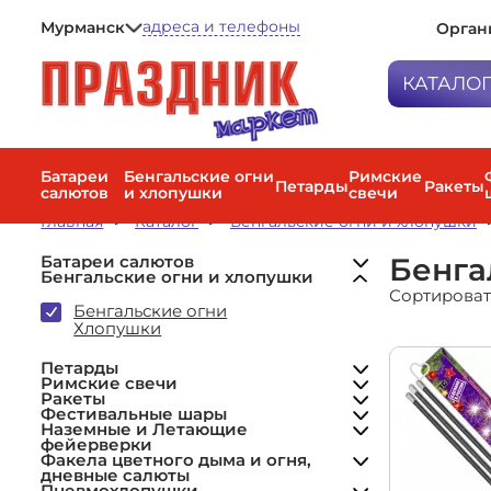
адреса и телефоны
Мурманск
Орган
Петрозаводск
Мурманск
КАТАЛО
Санкт-Петербург
Батареи са
Бенгальски
Батареи
Бенгальские огни
Римские
Петарды
Ракеты
салютов
и хлопушки
свечи
Малые салюты
Петарды
Средние салюты
Главная
Каталог
Бенгальские огни и хлопушки
Большие салюты
Римские с
Веерные фейерверки
Бенга
Батареи салютов
Ракеты
Высотные (Крупнокалиберные)
Бенгальские огни и хлопушки
Фонтан + фейерверк
Сортироват
Фестиваль
Комбинированные
Петарды
Бенгальские огни
(разнокалиберные)
Римские свечи малые
Хлопушки
Наземные 
Мини-ракеты (до 20 м)
Римские свечи большие
фейерверк
Средние ракеты (20–40 м)
Римские свечи средние
Наборы ракет
Петарды
Наземные фейерверки
Факела цве
Римские свечи
Летающие фейерверки
дневные с
Ракеты
Дневные фейерверки
Фестивальные шары
Пиротехнические фонтаны
Пневмохло
Наземные и Летающие
Фольгированные шары
Цветной дым
фейерверки
Гранаты учебные
Фонтаны для торта
Воздушные
Факела цветного дыма и огня,
дневные салюты
Гендер пати