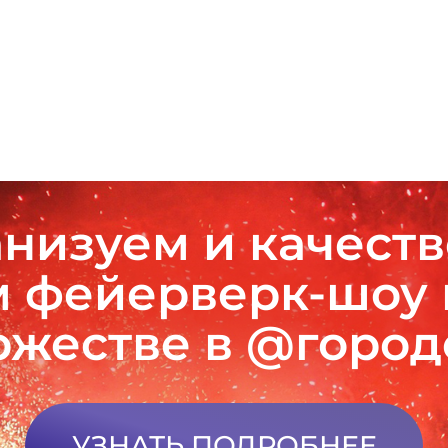
низуем и качест
 фейерверк-шоу
ржестве в @горо
УЗНАТЬ ПОДРОБНЕЕ