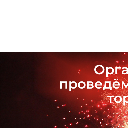
Орга
проведём
то