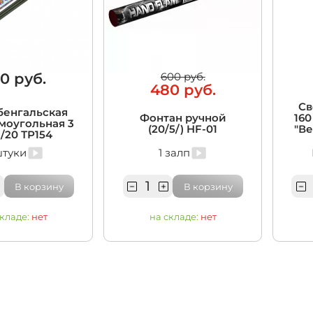
0 руб.
600 руб.
480 руб.
Св
бенгальская
Фонтан ручной
16
моугольная 3
(20/5/) HF-01
"В
/20 ТР154
штуки
1 залп
В корзину
В корзину
складе:
нет
на складе:
нет