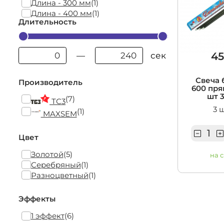
Длина - 300 мм
(1)
Длина - 400 мм
(1)
Длительность
45
сек
—
Свеча 
Производитель
600 пря
шт 3
(7)
ТС3
3 
(1)
MAXSEM
Цвет
Золотой
(5)
на 
Серебряный
(1)
Разноцветный
(1)
Эффекты
1 эффект
(6)