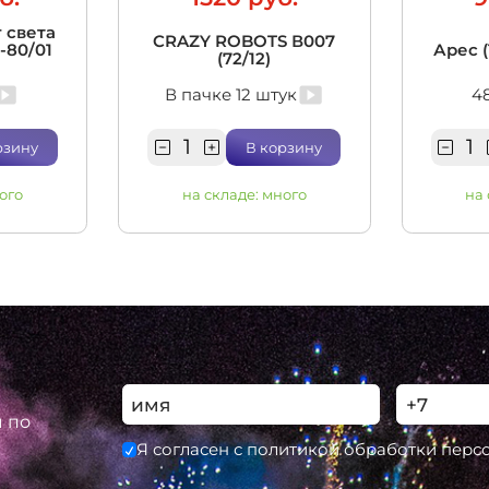
 света
CRAZY ROBOTS В007
5-80/01
Арес (
(72/12)
В пачке 12 штук
4
рзину
В корзину
ого
на складе:
много
на
ы по
Я согласен с политикой обработки пер