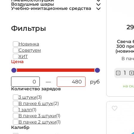
Пневмохлопушки
Учебно-им
Воздушные шары
средства
Учебно-имитационные средства
29
Фильтры
Свеча 
Новинка
300 пр
Советуем
(новинк
ХИТ
В пач
Цена
руб
—
на ск
Количество зарядов
3 штуки
(3)
В пачке 6 штук
(2)
1 залп
(1)
В пачке 3 штуки
(1)
В пачке 2 штуки
(1)
Калибр