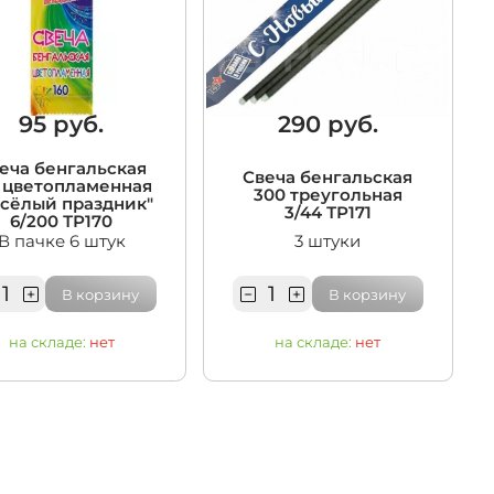
95 руб.
290 руб.
еча бенгальская
Свеча бенгальская
0 цветопламенная
300 треугольная
есёлый праздник"
3/44 ТР171
6/200 ТР170
В пачке 6 штук
3 штуки
В корзину
В корзину
на складе:
нет
на складе:
нет