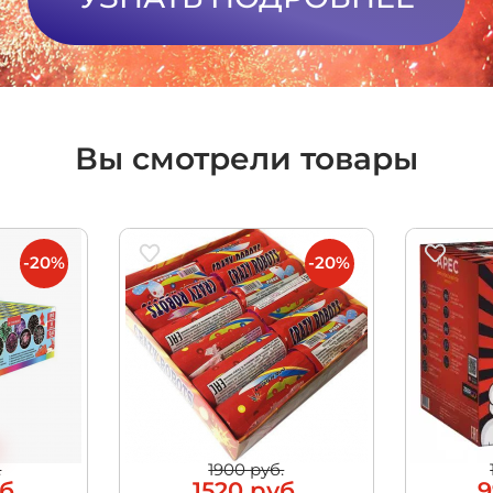
Вы смотрели товары
-20%
-20%
.
1900 руб.
б.
1520 руб.
9