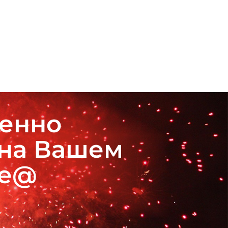
венно
 на Вашем
де@