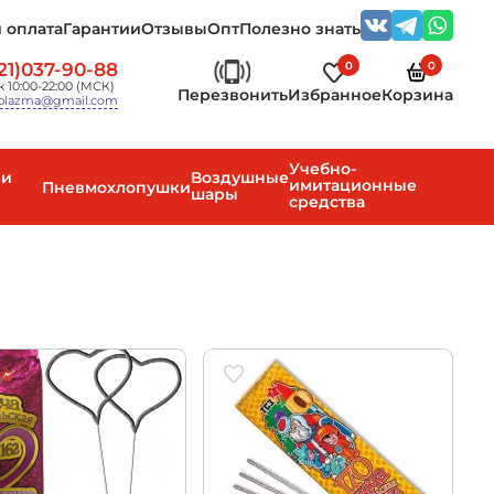
 оплата
Гарантии
Отзывы
Опт
Полезно знать
0
0
21)037-90-88
 10:00-22:00 (МСК)
Перезвонить
Избранное
Корзина
plazma@gmail.com
Учебно-
 и
Воздушные
имитационные
Пневмохлопушки
шары
средства