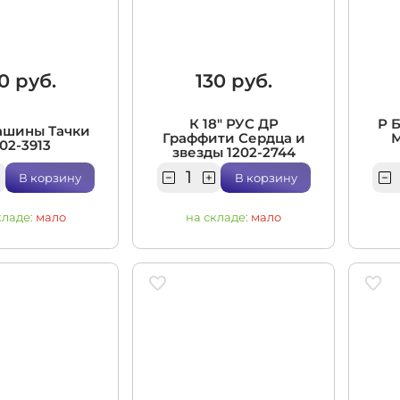
итационные
0 руб.
130 руб.
К 18" РУС ДР
Р 
Машины Тачки
Граффити Сердца и
02-3913
звезды 1202-2744
В корзину
В корзину
кладе:
мало
на складе:
мало