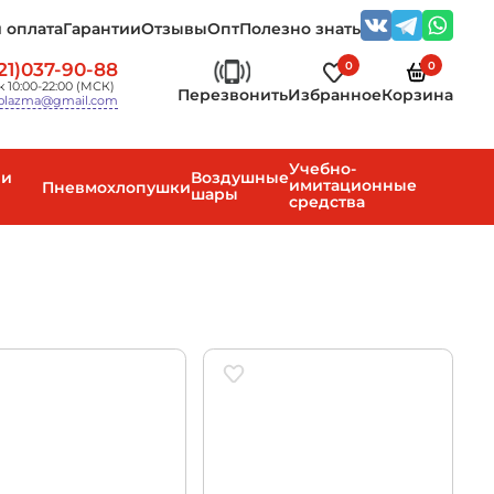
 оплата
Гарантии
Отзывы
Опт
Полезно знать
0
0
21)037-90-88
 10:00-22:00 (МСК)
Перезвонить
Избранное
Корзина
plazma@gmail.com
Учебно-
 и
Воздушные
имитационные
Пневмохлопушки
шары
средства