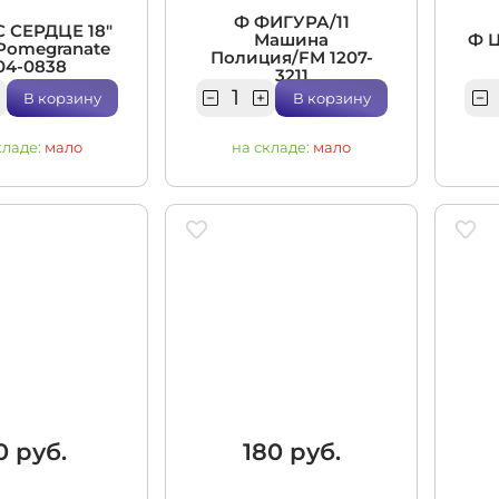
Ф ФИГУРА/11
С СЕРДЦЕ 18"
Машина
Ф Ц
Pomegranate
Полиция/FM 1207-
04-0838
3211
В корзину
В корзину
кладе:
мало
на складе:
мало
0 руб.
180 руб.