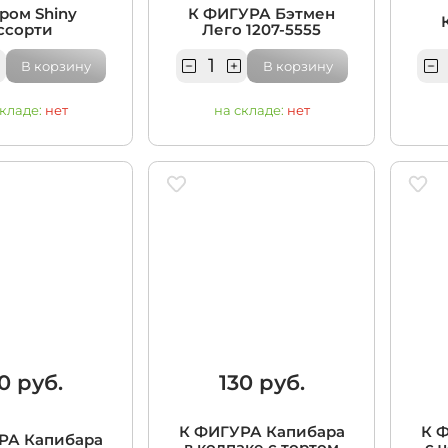
Хром Shiny
К ФИГУРА Бэтмен
ссорти
Лего 1207-5555
В корзину
В корзину
складе:
нет
на складе:
нет
0 руб.
130 руб.
К ФИГУРА Капибара
К 
РА Капибара
в колпаке с тортом
с 