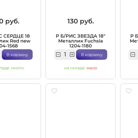
0 руб.
130 руб.
С СЕРДЦЕ 18
Р Б/РИС ЗВЕЗДА 18"
Р 
лик Red new
Металлик Fuchsia
Мет
04-1568
1204-1180
В корзину
В корзину
ладе:
много
на складе:
мало