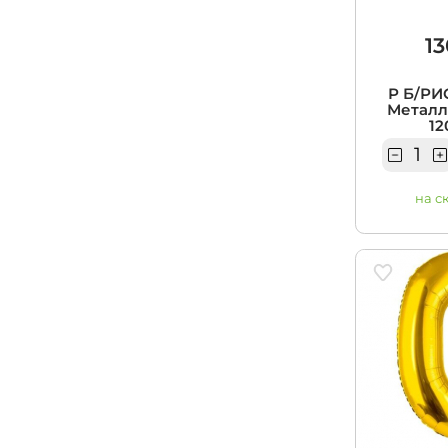
13
Р Б/РИ
Металл
12
на с