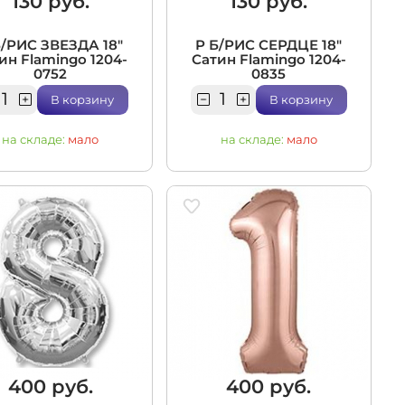
130 руб.
130 руб.
Б/РИС ЗВЕЗДА 18"
Р Б/РИС СЕРДЦЕ 18"
ин Flamingo 1204-
Сатин Flamingo 1204-
0752
0835
В корзину
В корзину
на складе:
мало
на складе:
мало
400 руб.
400 руб.