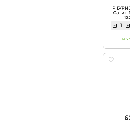
Р Б/РИ
Сатин 
12
на с
6