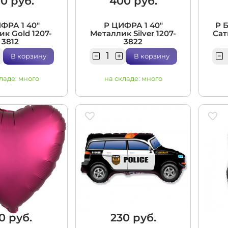
0 руб.
400 руб.
ФРА 1 40"
Р ЦИФРА 1 40"
Р 
к Gold 1207-
Металлик Silver 1207-
Сат
3812
3822
В корзину
В корзину
ладе:
много
на складе:
много
0 руб.
230 руб.