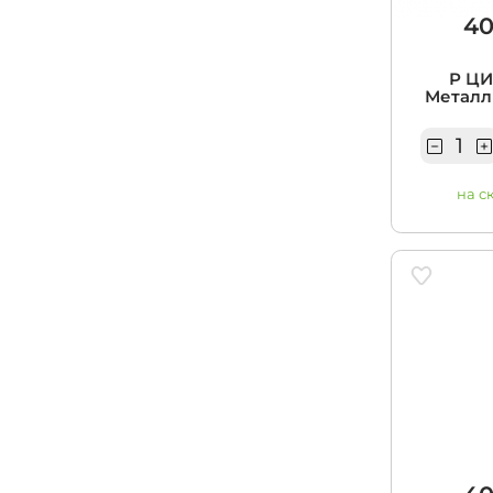
40
Р ЦИ
Металли
на с