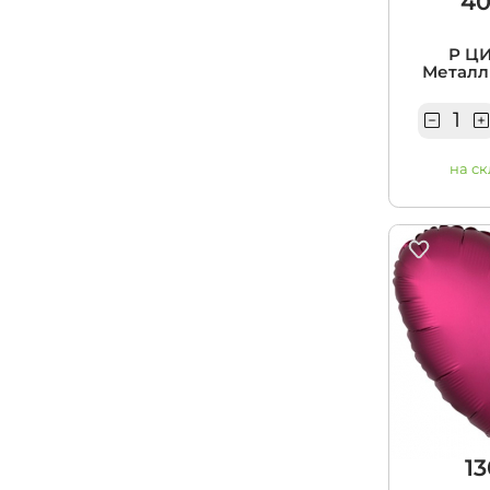
40
Р ЦИ
Металли
на ск
13