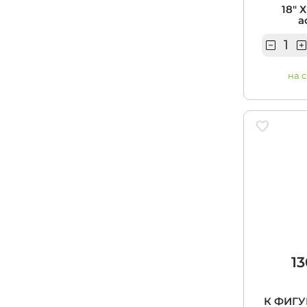
18" 
а
на 
13
К ФИГУ