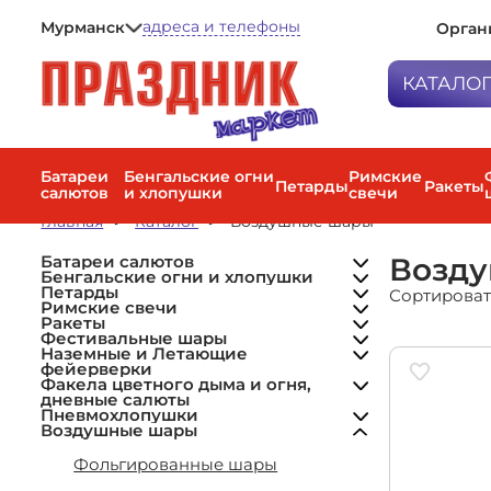
адреса и телефоны
Мурманск
Орган
Петрозаводск
Мурманск
КАТАЛО
Санкт-Петербург
Батареи са
Бенгальски
Батареи
Бенгальские огни
Римские
Петарды
Ракеты
салютов
и хлопушки
свечи
Малые салюты
Петарды
Бенгальские огни
Средние салюты
Главная
Каталог
Воздушные шары
Петарды
Хлопушки
Большие салюты
Римские с
Римские свечи малые
Веерные фейерверки
Мини-ракеты (до 20 м)
Римские свечи большие
Возд
Батареи салютов
Ракеты
Высотные (Крупнокалиберные)
Средние ракеты (20–40 м)
Римские свечи средние
Бенгальские огни и хлопушки
Фонтан + фейерверк
Наборы ракет
Петарды
Сортироват
Фестиваль
Комбинированные
Наземные фейерверки
Римские свечи
(разнокалиберные)
Летающие фейерверки
Ракеты
Наземные 
Дневные фейерверки
Фестивальные шары
фейерверк
Пиротехнические фонтаны
Наземные и Летающие
Цветной дым
фейерверки
Факела цве
Фонтаны для торта
Факела цветного дыма и огня,
дневные с
дневные салюты
Гендер пати
Пневмохлопушки
Пневмохло
Воздушные шары
Гранаты учебные
Воздушные
Фольгированные шары