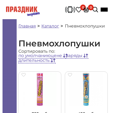
0
0
Главная
Каталог
Пневмохлопушки
Пневмохлопушки
Сортировать по:
по умолчанию
цене
заряды
длительность