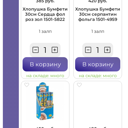
385 руб.
420 руб.
Хлопушка Бумфети
Хлопушка Бумфети
30см Сердца фол
30см серпантин
роз зол 1501-5822
фольга 1501-4959
1 залп
1 залп
В корзину
В корзину
на складе:
много
на складе:
много