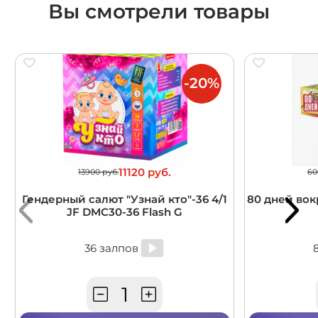
Вы смотрели товары
-20%
11120 руб.
13900 руб.
60
Гендерный салют "Узнай кто"-36 4/1
80 дней вокр
JF DMC30-36 Flash G
36 залпов