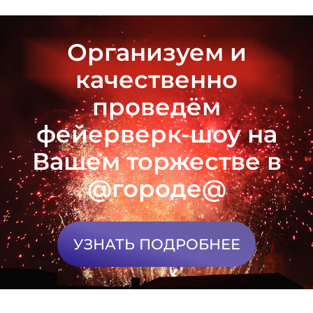
Организуем и
качественно
проведём
фейерверк-шоу на
Вашем торжестве в
@городе@
УЗНАТЬ ПОДРОБНЕЕ