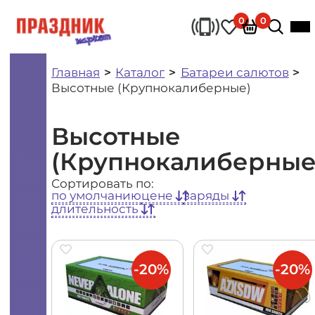
0
0
Главная
Каталог
Батареи салютов
Высотные (Крупнокалиберные)
Высотные
(Крупнокалиберные
Сортировать по:
по умолчанию
цене
заряды
длительность
-20%
-20%