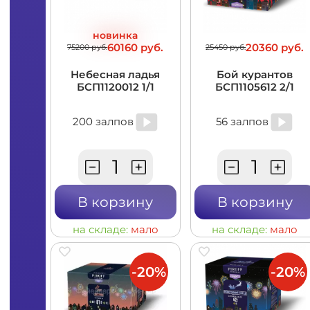
новинка
60160 руб.
20360 руб.
75200 руб.
25450 руб.
Небесная ладья
Бой курантов
БСП1120012 1/1
БСП1105612 2/1
200 залпов
56 залпов
В корзину
В корзину
на складе:
мало
на складе:
мало
-20%
-20%