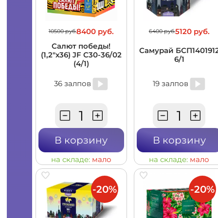
8400 руб.
5120 руб.
10500 руб.
6400 руб.
Салют победы!
Самурай БСП140191
(1,2"х36) JF C30-36/02
6/1
(4/1)
36 залпов
19 залпов
В корзину
В корзину
на складе:
мало
на складе:
мало
-20%
-20%