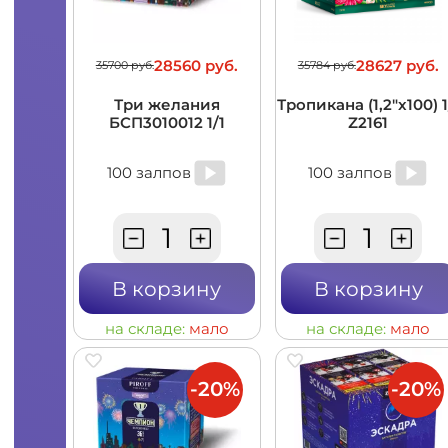
28560 руб.
28627 руб.
35700 руб.
35784 руб.
Три желания
Тропикана (1,2"x100) 1
БСП3010012 1/1
Z2161
100 залпов
100 залпов
В корзину
В корзину
на складе:
мало
на складе:
мало
-20%
-20%