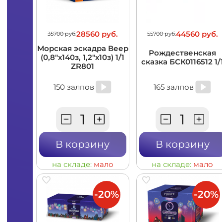
28560 руб.
44560 руб.
35700 руб.
55700 руб.
Морская эскадра Веер
Рождественская
(0,8"х140з, 1,2"х10з) 1/1
сказка БСК0116512 1/
ZR801
150 залпов
165 залпов
В корзину
В корзину
на складе:
мало
на складе:
мало
-20%
-20%