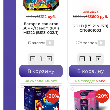
новинка
3312 руб.
65600 руб.
4140 руб.
82000 руб.
Батареи салютов
GOLD (1"/1,2" х 278)
30мм/13выст. (10/1)
СП0801003
M1222 (BS13-002/1)
13 залпов
278 залпов
В корзину
В корзину
на складе:
много
на складе:
мало
-20%
-20%