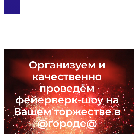
Организуем и
качественно
проведём
фейерверк-шоу на
Вашем торжестве в
@городе@