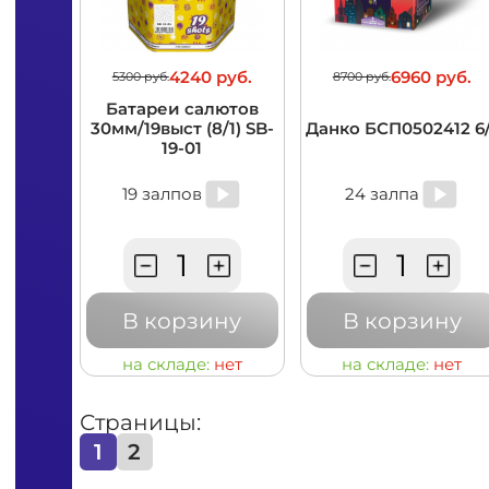
4240 руб.
6960 руб.
5300 руб.
8700 руб.
Батареи салютов
30мм/19выст (8/1) SB-
Данко БСП0502412 6/
19-01
19 залпов
24 залпа
В корзину
В корзину
на складе:
нет
на складе:
нет
Страницы:
1
2