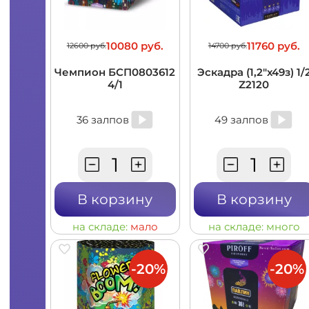
10080 руб.
11760 руб.
12600 руб.
14700 руб.
Чемпион БСП0803612
Эскадра (1,2"х49з) 1/
4/1
Z2120
36 залпов
49 залпов
В корзину
В корзину
на складе:
мало
на складе:
много
-20%
-20%