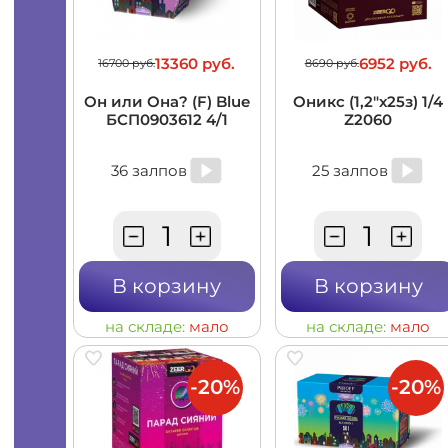
13360 руб.
6952 руб.
16700 руб.
8690 руб.
Он или Она? (F) Blue
Оникс (1,2"х25з) 1/4
БСП0903612 4/1
Z2060
36 залпов
25 залпов
В корзину
В корзину
на складе:
мало
на складе:
мало
-20%
-20%