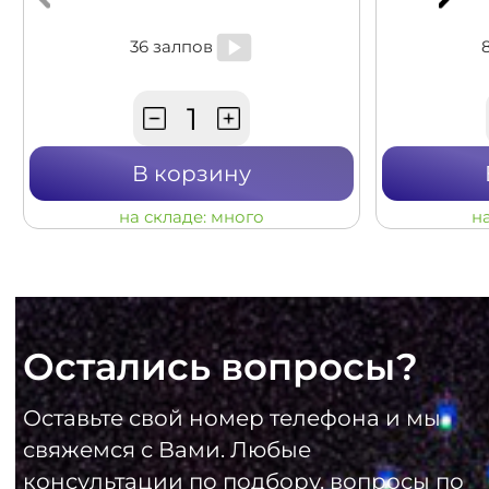
36 залпов
В корзину
на складе:
много
н
Остались вопросы?
Оставьте свой номер телефона и мы
свяжемся с Вами. Любые
консультации по подбору, вопросы по