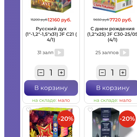
12160 руб.
7720 руб.
15200 руб.
9650 руб.
Русский дух
С днем рождения
(1"-1,2"-1,5"х31) JF C21 (
(1,2"х25) JF C30-25/0
4/1)
(4/1)
31 залп
25 залпов
В корзину
В корзину
на складе:
мало
на складе:
мало
-20%
-20%