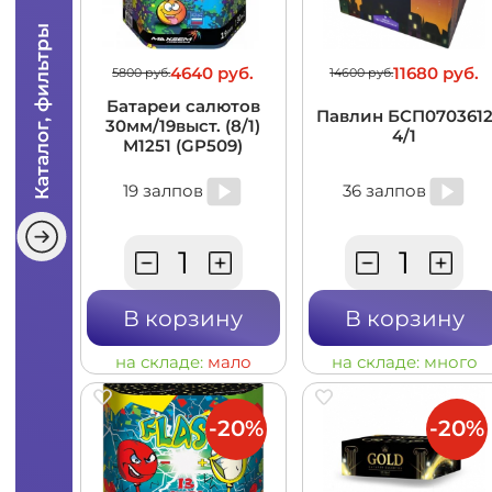
Каталог, фильтры
4640 руб.
11680 руб.
5800 руб.
14600 руб.
Батареи салютов
Павлин БСП070361
30мм/19выст. (8/1)
4/1
M1251 (GP509)
19 залпов
36 залпов
В корзину
В корзину
на складе:
мало
на складе:
много
-20%
-20%