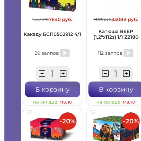
7640 руб.
33088 руб.
9550 руб.
41360 руб.
Катюша ВЕЕР
Какаду БСП0502912 4/1
(1,2"х112з) 1/1 Z2180
29 залпов
112 залпов
В корзину
В корзину
на складе:
мало
на складе:
мало
-20%
-20%