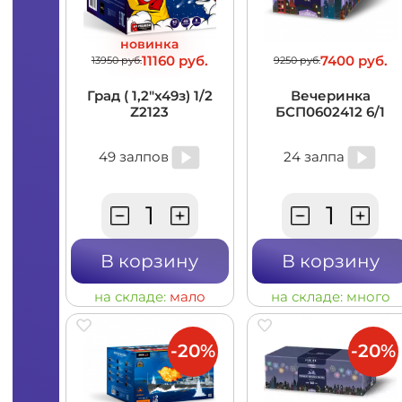
новинка
11160 руб.
7400 руб.
13950 руб.
9250 руб.
Град ( 1,2"x49з) 1/2
Вечеринка
Z2123
БСП0602412 6/1
49 залпов
24 залпа
В корзину
В корзину
на складе:
мало
на складе:
много
-20%
-20%