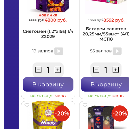
новинка
4800 руб.
8592 руб.
6000 руб.
10740 руб.
Батареи салютов
Снегомен (1,2"х19з) 1/4
20,25мм/55выст (4/1
Z2029
MC118
19 залпов
55 залпов
В корзину
В корзину
на складе:
мало
на складе:
мало
-20%
-20%