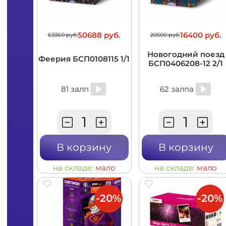
50688 руб.
16400 руб.
63360 руб.
20500 руб.
Новогодний поезд
Феерия БСП0108115 1/1
БСП0406208-12 2/1
81 залп
62 залпа
В корзину
В корзину
на складе:
мало
на складе:
мало
-20%
-20%