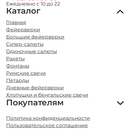
Ежедневно с 10 до 22
Каталог
Главная
Фейерверки
Большие фейерверки
Супер-салюты
Одиночные салюты
Ракеты
Фонтаны
Римские свечи
О компании
Петарды
Оплата и бесплатная доставка
Дневные фейерверки
Возврат и обмен
Хлопушки и бенгальские свечи
Безопасность
Покупателям
Гарантии качества
Отзывы клиентов
Полезно знать о фейерверках
Политика конфиденциальности
Организация фейерверк шоу
Пользовательское соглашение