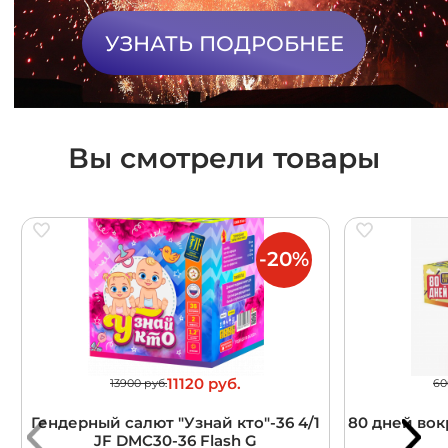
УЗНАТЬ ПОДРОБНЕЕ
Вы смотрели товары
-20%
11120 руб.
13900 руб.
60
Гендерный салют "Узнай кто"-36 4/1
80 дней вокр
JF DMC30-36 Flash G