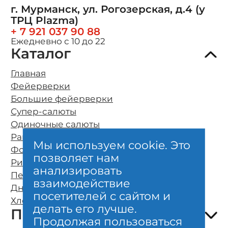
г. Мурманск, ул. Рогозерская, д.4 (у
ТРЦ Plazma)
+ 7 921 037 90 88
Ежедневно с 10 до 22
Каталог
Главная
Фейерверки
Большие фейерверки
Супер-салюты
Одиночные салюты
Ракеты
Мы используем cookie. Это
Фонтаны
позволяет нам
Римские свечи
О компании
анализировать
Петарды
Оплата и бесплатная доставка
взаимодействие
Дневные фейерверки
Возврат и обмен
посетителей с сайтом и
Хлопушки и бенгальские свечи
Безопасность
делать его лучше.
Покупателям
Гарантии качества
Продолжая пользоваться
Отзывы клиентов