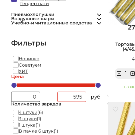
Фольгированные шары
Учебно-им
Гендер пати
Гранаты учебные
средства
Пневмохлопушки
Воздушные шары
Учебно-имитационные средства
27
Фильтры
Тортовы
(4/45
Новинка
4
Советуем
ХИТ
Цена
на ск
руб
—
Количество зарядов
4 штуки
(6)
3 штуки
(1)
1 штука
(1)
В пачке 6 штук
(1)