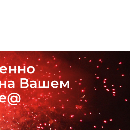
венно
 на Вашем
де@