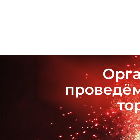
Орга
проведём
то