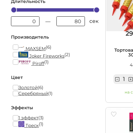
Длительность
сек
—
29
Производитель
(6)
MAXSEM
Тортова
(2)
30
Joker Fireworks
(1)
Piroff
4
Цвет
Золотой
(6)
на 
Серебряный
(1)
Эффекты
1 эффект
(3)
(1)
Треск