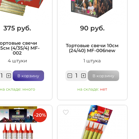
375 руб.
90 руб.
Тортовые свечи
Тортовые свечи 10см
,5см (4/35/4) MF-
(24/40) MF-006new
002
4 штуки
1 штука
В корзину
В корзину
на складе:
много
на складе:
нет
-20%