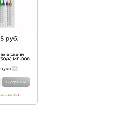
5 руб.
овые свечи
/30/4) MF-008
штуки
В корзину
складе:
нет