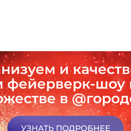
низуем и качест
 фейерверк-шоу
ржестве в @горо
УЗНАТЬ ПОДРОБНЕЕ