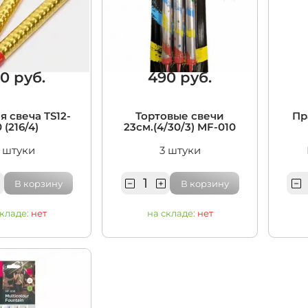
0 руб.
490 руб.
я свеча TS12-
Тортовые свечи
Пр
 (216/4)
23см.(4/30/3) MF-010
 штуки
3 штуки
В корзину
В корзину
складе:
нет
на складе:
нет