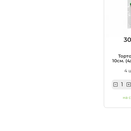
30
Торт
10см. (4
4 
на 