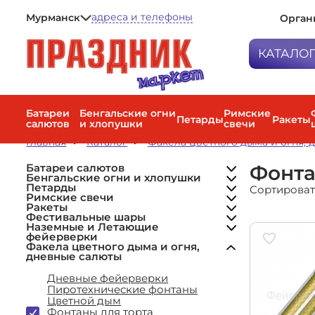
адреса и телефоны
Мурманск
Орган
Петрозаводск
Мурманск
КАТАЛО
Санкт-Петербург
Батареи са
Бенгальски
Батареи
Бенгальские огни
Римские
Петарды
Ракеты
салютов
и хлопушки
свечи
Малые салюты
Петарды
Бенгальские огни
Средние салюты
Главная
Каталог
Факела цветного дыма и огня, 
Петарды
Хлопушки
Большие салюты
Римские с
Римские свечи малые
Веерные фейерверки
Мини-ракеты (до 20 м)
Римские свечи большие
Фонта
Батареи салютов
Ракеты
Высотные (Крупнокалиберные)
Средние ракеты (20–40 м)
Римские свечи средние
Бенгальские огни и хлопушки
Фонтан + фейерверк
Наборы ракет
Петарды
Сортироват
Фестиваль
Комбинированные
Наземные фейерверки
Римские свечи
(разнокалиберные)
Летающие фейерверки
Ракеты
Наземные 
Фестивальные шары
фейерверк
Наземные и Летающие
фейерверки
Факела цве
Факела цветного дыма и огня,
дневные с
дневные салюты
Пневмохло
Дневные фейерверки
Пиротехнические фонтаны
Воздушные
Цветной дым
Фонтаны для торта