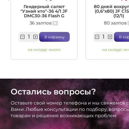
Гендерный салют
80 дней вокруг
"Узнай кто"-36 4/1 JF
(0,6"х80) JF C1
DMC30-36 Flash G
(12/1)
36 залпов
80 залпов
В корзину
В ко
на складе:
много
на складе:
мн
Остались вопросы?
Оставьте свой номер телефона и мы свяжемся с
Вами. Любые консультации по подбору, вопрос
товарам и решения возникающих проблем