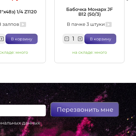
Бабочка Монарх JF
1"х48з) 1/4 Z1120
B12 (50/3)
8 залпов
В пачке 3 штуки
В корзину
В корзину
 складе:
много
на складе:
много
Перезвонить мне
сональных данных