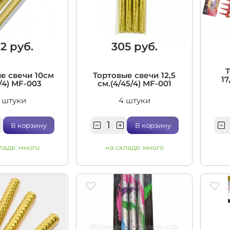
итационные
2 руб.
305 руб.
е свечи 10см
Тортовые свечи 12,5
17
/4) MF-003
см.(4/45/4) MF-001
 штуки
4 штуки
В корзину
В корзину
ладе:
много
на складе:
много