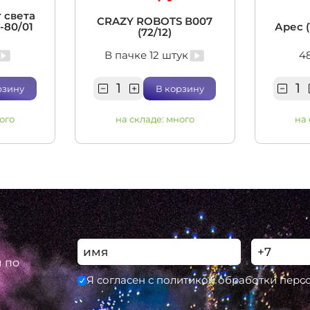
 света
CRAZY ROBOTS В007
5-80/01
Арес (
(72/12)
В пачке 12 штук
4
рзину
В корзину
ого
на складе:
много
на
ы по
Я согласен с политикой обработки пер