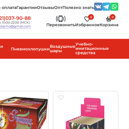
 оплата
Гарантии
Отзывы
Опт
Полезно знать
0
0
21)037-90-88
 10:00-22:00 (МСК)
Перезвонить
Избранное
Корзина
plazma@gmail.com
Учебно-
 и
Воздушные
имитационные
Пневмохлопушки
шары
средства