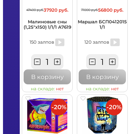
37920 руб.
56800 руб.
47400 руб.
71000 руб.
Малиновые сны
Маршал БСП0412015
(1,25"х150) 1/1/1 А7619
1/1
150 залпов
120 залпов
В корзину
В корзину
на складе:
нет
на складе:
нет
-20%
-20%