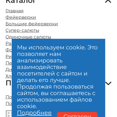
Каталог
Главная
Фейерверки
Большие фейерверки
Супер-салюты
Одиночные салюты
Ракеты
Мы используем cookie. Это
Фонтаны
позволяет нам
Римские свечи
О компании
анализировать
Петарды
Оплата и бесплатная доставка
взаимодействие
Дневные фейерверки
Возврат и обмен
посетителей с сайтом и
Хлопушки и бенгальские свечи
Безопасность
делать его лучше.
Покупателям
Гарантии качества
Продолжая пользоваться
Отзывы клиентов
сайтом, вы соглашаетесь с
Полезно знать о фейерверках
Политика конфиденциальности
использованием файлов
Организация фейерверк шоу
Пользовательское соглашение
cookie.
Личный кабинет, карта
Подробнее
Согласен
Акции, новости, сертификаты