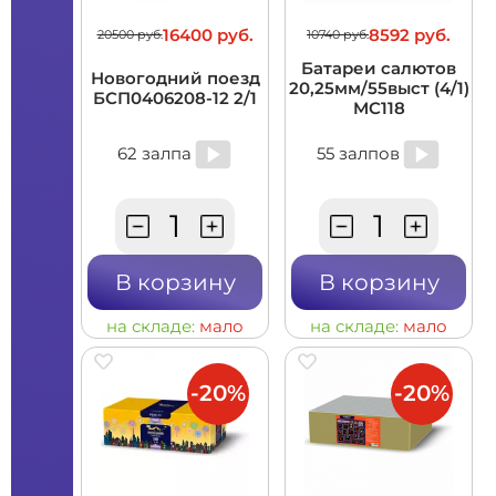
16400 руб.
8592 руб.
20500 руб.
10740 руб.
Батареи салютов
Новогодний поезд
20,25мм/55выст (4/1)
БСП0406208-12 2/1
MC118
62 залпа
55 залпов
В корзину
В корзину
на складе:
мало
на складе:
мало
-20%
-20%