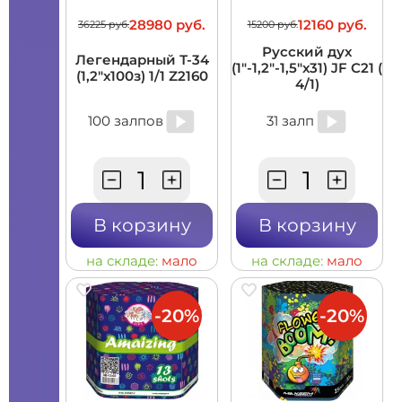
28980 руб.
12160 руб.
36225 руб.
15200 руб.
Русский дух
Легендарный Т-34
(1"-1,2"-1,5"х31) JF C21 (
(1,2"х100з) 1/1 Z2160
4/1)
100 залпов
31 залп
В корзину
В корзину
на складе:
мало
на складе:
мало
-20%
-20%