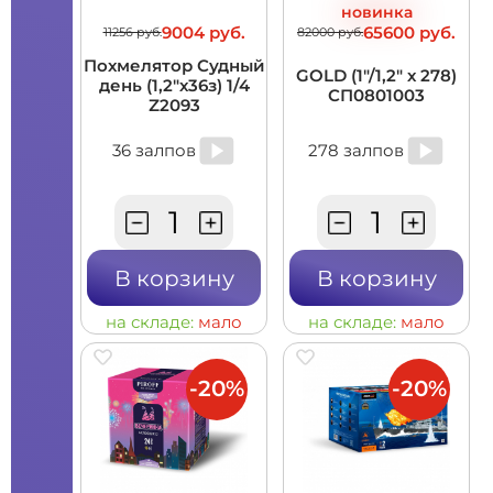
новинка
9004 руб.
65600 руб.
11256 руб.
82000 руб.
Похмелятор Судный
GOLD (1"/1,2" х 278)
день (1,2"х36з) 1/4
СП0801003
Z2093
36 залпов
278 залпов
В корзину
В корзину
на складе:
мало
на складе:
мало
-20%
-20%