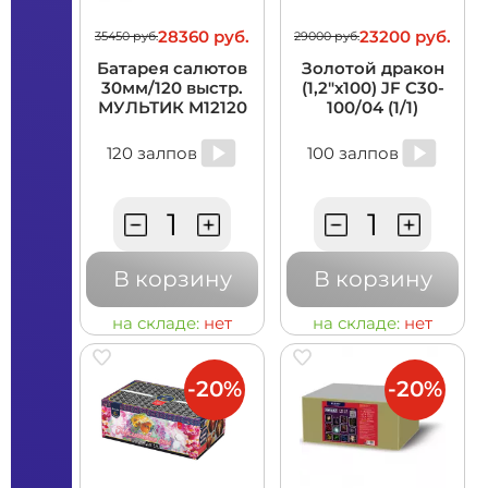
28360 руб.
23200 руб.
35450 руб.
29000 руб.
Батарея салютов
Золотой дракон
30мм/120 выстр.
(1,2"х100) JF C30-
МУЛЬТИК M12120
100/04 (1/1)
120 залпов
100 залпов
В корзину
В корзину
на складе:
нет
на складе:
нет
-20%
-20%