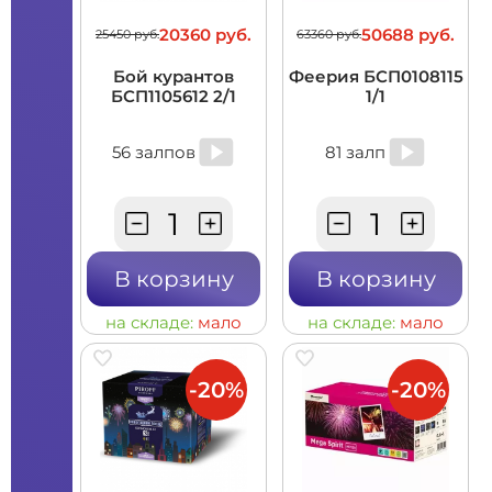
20360 руб.
50688 руб.
25450 руб.
63360 руб.
Бой курантов
Феерия БСП0108115
БСП1105612 2/1
1/1
56 залпов
81 залп
В корзину
В корзину
на складе:
мало
на складе:
мало
-20%
-20%