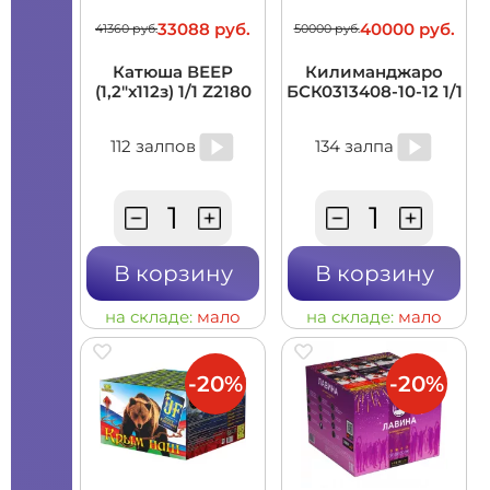
33088 руб.
40000 руб.
41360 руб.
50000 руб.
Катюша ВЕЕР
Килиманджаро
(1,2"х112з) 1/1 Z2180
БСК0313408-10-12 1/1
112 залпов
134 залпа
В корзину
В корзину
на складе:
мало
на складе:
мало
-20%
-20%