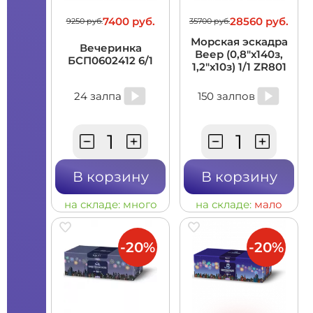
7400 руб.
28560 руб.
9250 руб.
35700 руб.
Морская эскадра
Вечеринка
Веер (0,8"х140з,
БСП0602412 6/1
1,2"х10з) 1/1 ZR801
24 залпа
150 залпов
В корзину
В корзину
на складе:
много
на складе:
мало
-20%
-20%