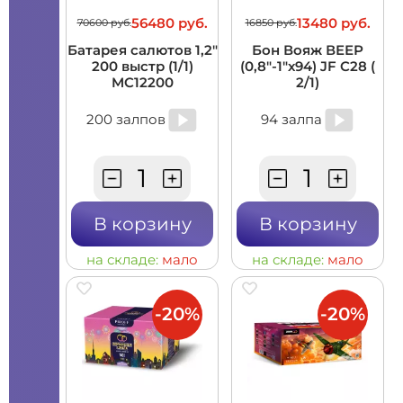
56480 руб.
13480 руб.
70600 руб.
16850 руб.
Батарея салютов 1,2"
Бон Вояж ВЕЕР
200 выстр (1/1)
(0,8"-1"х94) JF C28 (
MC12200
2/1)
200 залпов
94 залпа
В корзину
В корзину
на складе:
мало
на складе:
мало
-20%
-20%