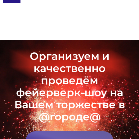
Организуем и
качественно
проведём
фейерверк-шоу на
Вашем торжестве в
@городе@