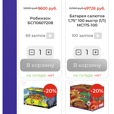
9600 руб.
49728 руб.
12000 руб.
62160 руб.
Батарея салютов
Робинзон
1,75" 100 выстр (1/1)
БСП0607208
MC175-100
69 залпов
100 залпов
В корзину
В корзину
на складе:
нет
на складе:
нет
-20%
-20%