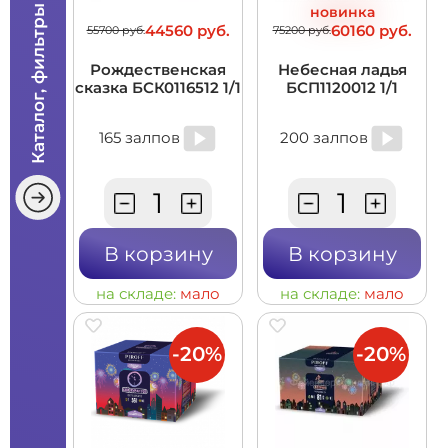
Каталог, фильтры
новинка
44560 руб.
60160 руб.
55700 руб.
75200 руб.
Рождественская
Небесная ладья
сказка БСК0116512 1/1
БСП1120012 1/1
165 залпов
200 залпов
В корзину
В корзину
на складе:
мало
на складе:
мало
-20%
-20%