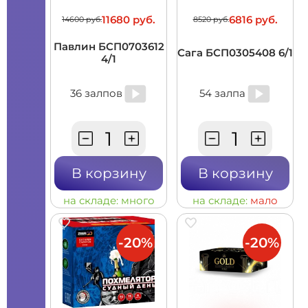
11680 руб.
6816 руб.
14600 руб.
8520 руб.
Павлин БСП0703612
Сага БСП0305408 6/1
4/1
36 залпов
54 залпа
В корзину
В корзину
на складе:
много
на складе:
мало
-20%
-20%