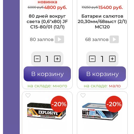
новинка
4800 руб.
15400 руб.
6000 руб.
19250 руб.
80 дней вокруг
Батареи салютов
света (0,6"х80) JF
20,30мм/68выст (2/1)
C15-80/01 (12/1)
MC120
80 залпов
68 залпов
В корзину
В корзину
на складе:
много
на складе:
мало
-20%
-20%