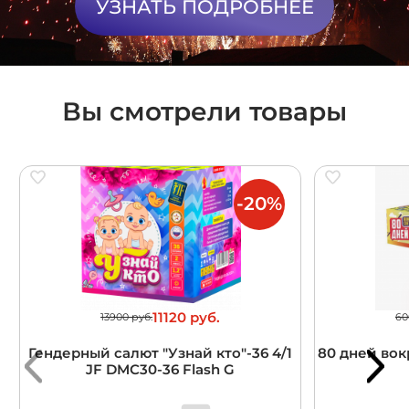
УЗНАТЬ ПОДРОБНЕЕ
Вы смотрели товары
-20%
11120 руб.
13900 руб.
60
Гендерный салют "Узнай кто"-36 4/1
80 дней вокр
JF DMC30-36 Flash G